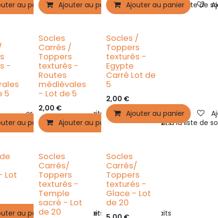
outer au panier
Ajouter à la liste de souhaits
Ajouter au panier
Ajouter à la liste de souhaits
Ajouter au panier
Ajouter à la liste de s
Aj
Socles
Socles /
/
Carrés /
Toppers
s
Toppers
texturés -
s -
texturés -
Egypte
Routes
Carré Lot de
rales
médiévales
5
e 5
- Lot de 5
2,00
€
2,00
€
Ajouter à la liste de souhaits
Ajouter au panier
Aj
outer au panier
Ajouter au panier
Ajouter à la liste de souhaits
Ajouter à la liste de s
 de
Socles
Socles
Carrés/
Carrés/
- Lot
Toppers
Toppers
texturés -
texturés -
Temple
Glace - Lot
sacré - Lot
de 20
de 20
outer au panier
Ajouter à la liste de souhaits
Ajouter à la liste de souhaits
5,00
€