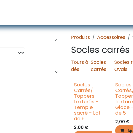
écors
Figurines
Accessoires
Services
Produits
Accessoires
Socles carrés
Tours à
Socles
Socles 
dés
carrés
Ovals
Socles
Socles
Carrés/
Carrés
Toppers
Topper
texturés -
texturé
Temple
Glace -
sacré - Lot
de 5
de 5
2,00
€
2,00
€
Aj