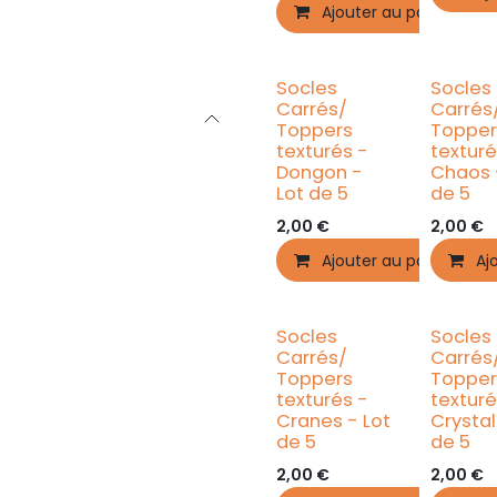
Ajouter au panier
Socles
Socles
Carrés/
Carrés
Toppers
Topper
texturés -
texturé
Dongon -
Chaos 
Lot de 5
de 5
2,00
€
2,00
€
Ajouter au panier
Aj
Socles
Socles
Carrés/
Carrés
Toppers
Topper
texturés -
texturé
Cranes - Lot
Crystal
de 5
de 5
2,00
€
2,00
€