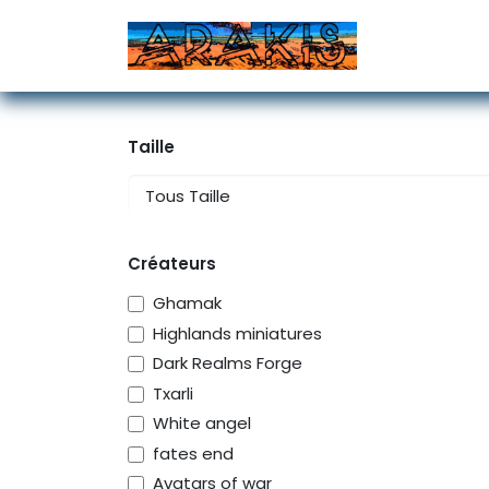
Se rendre au contenu
Accueil
D
Taille
Créateurs
Ghamak
Highlands miniatures
Dark Realms Forge
Txarli
White angel
fates end
Avatars of war