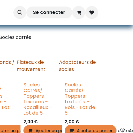
Se connecter
Socles carrés
ronds /
Plateaux de
Adaptateurs de
mouvement
socles
Socles
Socles
/
Carrés/
Carrés/
s
Toppers
Toppers
s -
texturés -
texturés -
 Lot
Rocailleux -
Bois - Lot de
Lot de 5
5
2,00
€
2,00
€
outer au panier
Ajouter au panier
Ajouter à la liste de souhaits
Ajouter au panier
Ajouter à la liste de s
Aj