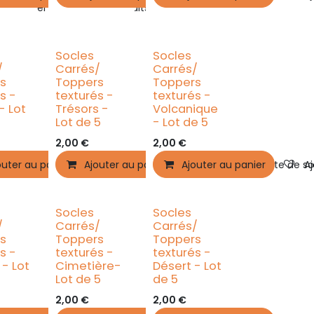
Ajouter à la liste de souhaits
Socles
Socles
/
Carrés/
Carrés/
s
Toppers
Toppers
s -
texturés -
texturés -
- Lot
Trésors -
Volcanique
Lot de 5
- Lot de 5
2,00
€
2,00
€
outer au panier
Ajouter à la liste de souhaits
Ajouter au panier
Ajouter à la liste de souhaits
Ajouter au panier
Ajouter à la liste de s
Aj
Socles
Socles
/
Carrés/
Carrés/
s
Toppers
Toppers
s -
texturés -
texturés -
 - Lot
Cimetière-
Désert - Lot
Lot de 5
de 5
2,00
€
2,00
€