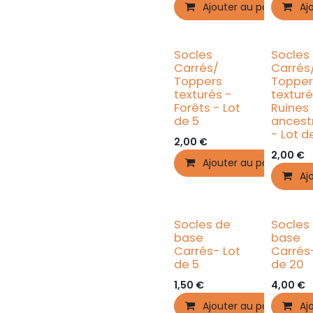
Ajouter au panier
Aj
Socles
Socles
Carrés/
Carrés
Toppers
Topper
texturés -
texturé
Forêts - Lot
Ruines
de 5
ancest
- Lot d
2,00
€
2,00
€
Ajouter au panier
Aj
Socles de
Socles
base
base
Carrés- Lot
Carrés
de 5
de 20
1,50
€
4,00
€
Ajouter au panier
Aj