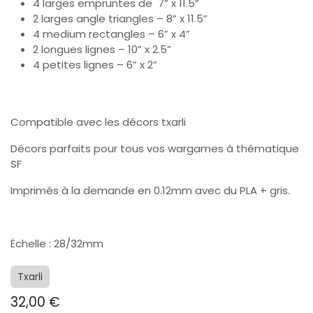
4 larges empruntes de 7” x 11.5”
2 larges angle triangles – 8” x 11.5”
4 medium rectangles – 6” x 4”
2 longues lignes – 10” x 2.5”
4 petites lignes – 6” x 2”
Compatible avec les décors txarli
Décors parfaits pour tous vos wargames à thématique
SF
Imprimés à la demande en 0.12mm avec du PLA + gris.
Échelle : 28/32mm
Txarli
32,00
€