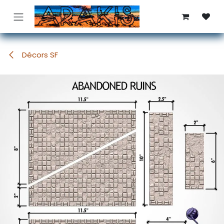
Se rendre au contenu
Décors SF