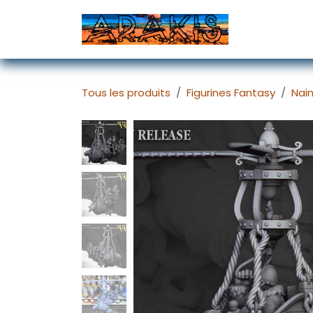
Se rendre au contenu
Accueil
D
Tous les produits
Figurines Fantasy
Nai