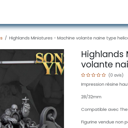
écors
Figurines
Accessoires
Services
ns
Highlands Miniatures - Machine volante naine type heli
Highlands 
volante na
(0 avis)
Impression résine haut
28/32mm
Compatible avec The 
Figurine vendue non 