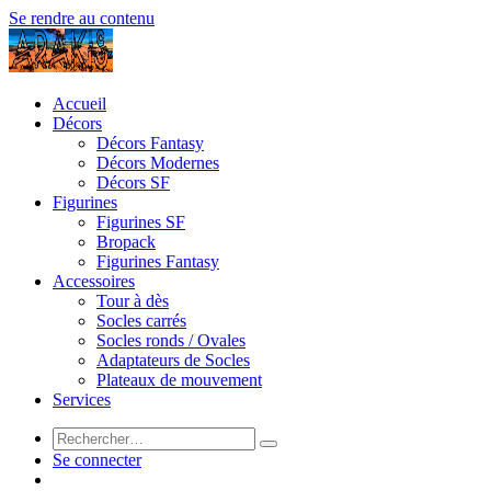
Se rendre au contenu
Accueil
Décors
Décors Fantasy
Décors Modernes
Décors SF
Figurines
Figurines SF
Bropack
Figurines Fantasy
Accessoires
Tour à dès
Socles carrés
Socles ronds / Ovales
Adaptateurs de Socles
Plateaux de mouvement
Services
Se connecter