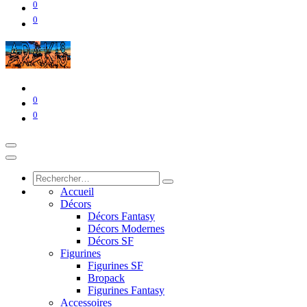
0
0
0
0
Accueil
Décors
Décors Fantasy
Décors Modernes
Décors SF
Figurines
Figurines SF
Bropack
Figurines Fantasy
Accessoires