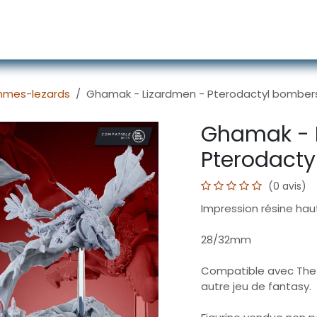
écors
Figurines
Accessoires
Services
mes-lezards
Ghamak - Lizardmen - Pterodactyl bomber
Ghamak - 
Pterodacty
(0 avis)
Impression résine haut
28/32mm
Compatible avec The
autre jeu de fantasy.