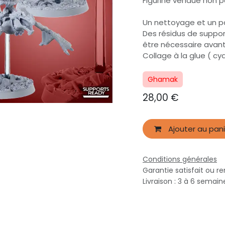
Figurine vendue non 
Un nettoyage et un p
Des résidus de suppor
être nécessaire avan
Collage à la glue ( 
Ghamak
28,00
€
Ajouter au pani
Conditions générales
Garantie satisfait ou r
Livraison : 3 à 6 semai