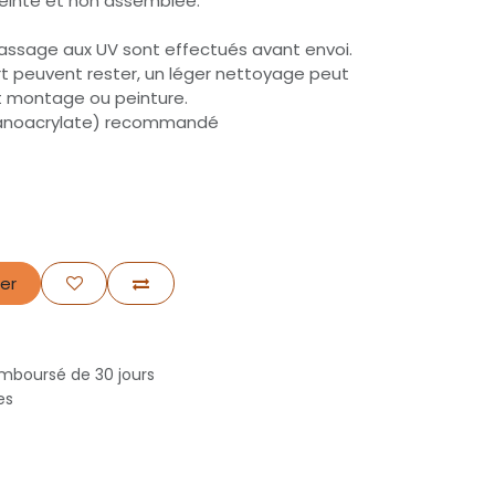
peinte et non assemblée.
assage aux UV sont effectués avant envoi.
t peuvent rester, un léger nettoyage peut
t montage ou peinture.
cyanoacrylate) recommandé
er
emboursé de 30 jours
nes