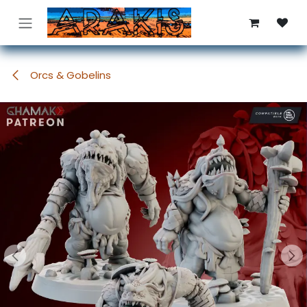
Se rendre au contenu
Orcs & Gobelins