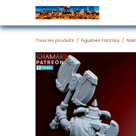
Se rendre au contenu
Accueil
D
Tous les produits
Figurines Fantasy
Nai