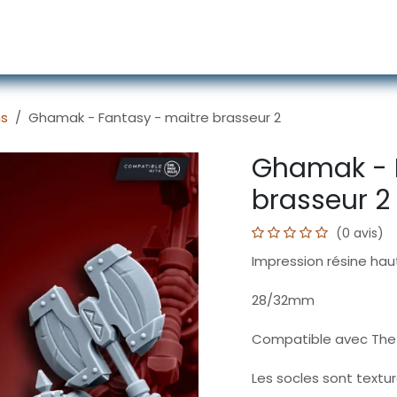
écors
Figurines
Accessoires
Services
ns
Ghamak - Fantasy - maitre brasseur 2
Ghamak - 
brasseur 2
(0 avis)
Impression résine haut
28/32mm
Compatible avec The 
Les socles sont textu