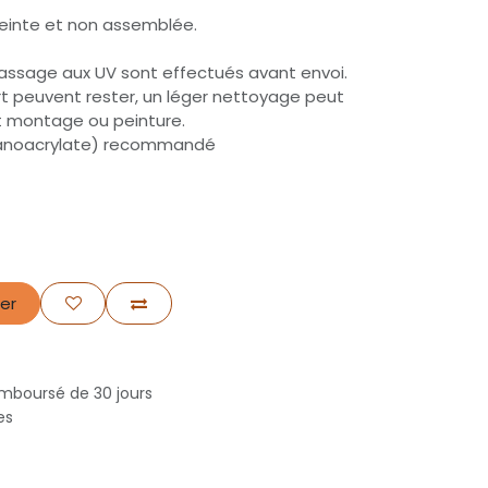
peinte et non assemblée.
assage aux UV sont effectués avant envoi.
t peuvent rester, un léger nettoyage peut
t montage ou peinture.
 cyanoacrylate) recommandé
er
emboursé de 30 jours
nes