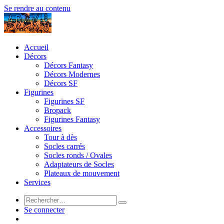
Se rendre au contenu
Accueil
Décors
Décors Fantasy
Décors Modernes
Décors SF
Figurines
Figurines SF
Bropack
Figurines Fantasy
Accessoires
Tour à dès
Socles carrés
Socles ronds / Ovales
Adaptateurs de Socles
Plateaux de mouvement
Services
Se connecter