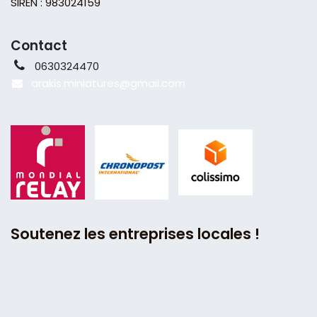
SIREN : 983024159
Contact
0630324470
arakis.miniatures@gmail
.com
Soutenez les entreprises locales !